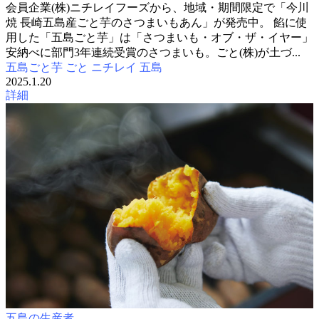
会員企業(株)ニチレイフーズから、地域・期間限定で「今川
焼 長崎五島産ごと芋のさつまいもあん」が発売中。 餡に使
用した「五島ごと芋」は「さつまいも・オブ・ザ・イヤー」
安納べに部門3年連続受賞のさつまいも。ごと(株)が土づ...
五島ごと芋
ごと
ニチレイ
五島
2025.1.20
詳細
五島の生産者