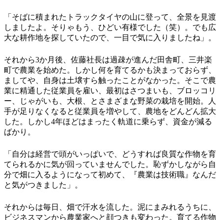
「そばに積まれたトラックタイヤの山に登って、全景を見渡
しましたよ。そりゃもう、ひどい有様でした（笑）。でも広
大な耕作地を探していたので、一目で気に入りましたね」。
それから3か月後、佐藤社長は過疎が進んだ田舎町、三井楽
町で農業を始めた。しかし何を育てるかも決まっておらず、
ましてや、自身は土壌すら触ったことがなかった。そこで農
業に精通した従業員を雇い、最初はさつまいも、ブロッコリ
ー、じゃがいも、大根、とさまざまな野菜の栽培を開始。人
手が足りなくなると従業員を増やして、農地をどんどん拡大
した。しかし4年ほどはまったく軌道に乗らず、資金が減る
ばかり。
「自分は経営で頭がいっぱいで、どうすれば良質な作物を育
てられるかに気が回っていませんでした。恥ずかしながら自
分で畑に入るようになって初めて、『農業は技術職』なんだ
と気がつきました」。
それからは毎日、畑で汗水を流した。泥にまみれるうちに、
ビジネスマンから農業家へと顔つきも変わった。育てる作物