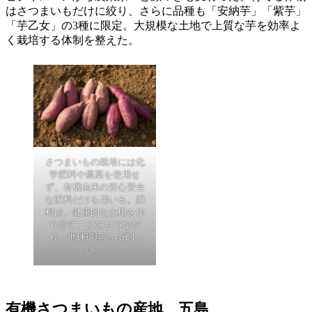
はさつまいもだけに絞り、さらに品種も「安納芋」「紫芋」
「芋乙女」の3種に限定。大規模な土地で上質な芋を効率よ
く栽培する体制を整えた。
さつまいもの栽培には化
学肥料や農薬を使用せ
ず、有機由来の安心安全
な肥料だけを用いる。肥
料は、健康的な土壌を作
り出すことにもつなが
り、地球環境にも優し
い。
有機さつまいもの産地、五島