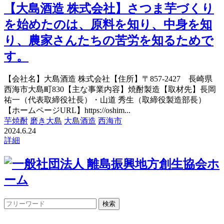
【大島酒造 株式会社】さつま芋づくり
を始めたのは、原料を知り、中身を知
り、農家さんたちの苦労を知るためで
す。
【会社名】大島酒造 株式会社【住所】〒857-2427 長崎県
西海市大島町830【主な事業内容】焼酎製造【取材先】長岡
祐一（代表取締役社長）・山道 秀生（取締役製造部長）
【ホームページURL】https://oshim...
芋焼酎
磨き大島
大島酒造
西海市
2024.6.24
詳細
ホ
ーム